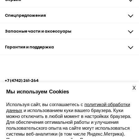
Техническое обслуживание
Спецпредложения
Диагностика и ремонт
Кузовной ремонт
Автомобили
Запасные части и аксессуары
Услуги сервиса
Запчасти и аксессуары
Сервис и кузовные работы
Запасные части
Гарантия и поддержка
Рассрочка
Аксессуары и сувениры
Корпоративным клиентам
Гарантия
Помощь на дороге
+7 (4742) 261-264
ул. М. И. Неделина, вл.2В
X
Мы используем Cookies
Используя сайт, вы соглашаетесь с
политикой обработки
данных
и использованием куки вашего браузера. Куки
можно отключить в любой момент в настройках браузера.
Для обеспечения оптимальной работы и улучшения
Записаться к дилеру
пользовательского опыта на сайте могут использоваться
Карта сайта
системы веб-аналитики (в том числе Яндекс.Метрика).