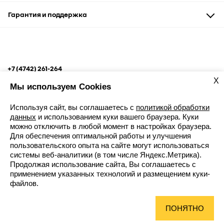
Сервис и кузовные работы
Запасные части
Гарантия и поддержка
Рассрочка
Аксессуары и сувениры
Корпоративным клиентам
Гарантия
Помощь на дороге
+7 (4742) 261-264
ул. М. И. Неделина, вл.2В
X
Мы используем Cookies
Используя сайт, вы соглашаетесь с
политикой обработки
данных
и использованием куки вашего браузера. Куки
можно отключить в любой момент в настройках браузера.
Для обеспечения оптимальной работы и улучшения
Записаться к дилеру
пользовательского опыта на сайте могут использоваться
Карта сайта
системы веб-аналитики (в том числе Яндекс.Метрика).
Продолжая использование сайта, Вы соглашаетесь с
Контакты
применением указанных технологий и размещением куки-
Новости
файлов.
Юридическая информация
ПОНЯТНО
© Renault 2017 - 2026
© Сатурн-Л 2026