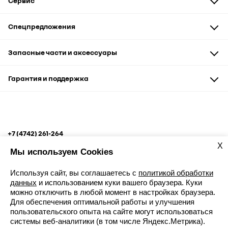
Сервис
Техническое обслуживание
Спецпредложения
Диагностика и ремонт
Кузовной ремонт
Автомобили
Запасные части и аксессуары
Услуги сервиса
Запчасти и аксессуары
Сервис и кузовные работы
Запасные части
Гарантия и поддержка
Рассрочка
Аксессуары и сувениры
Корпоративным клиентам
Гарантия
Помощь на дороге
+7 (4742) 261-264
ул. М. И. Неделина, вл.2В
X
Мы используем Cookies
Используя сайт, вы соглашаетесь с
политикой обработки
данных
и использованием куки вашего браузера. Куки
можно отключить в любой момент в настройках браузера.
Для обеспечения оптимальной работы и улучшения
Записаться к дилеру
пользовательского опыта на сайте могут использоваться
Карта сайта
системы веб-аналитики (в том числе Яндекс.Метрика).